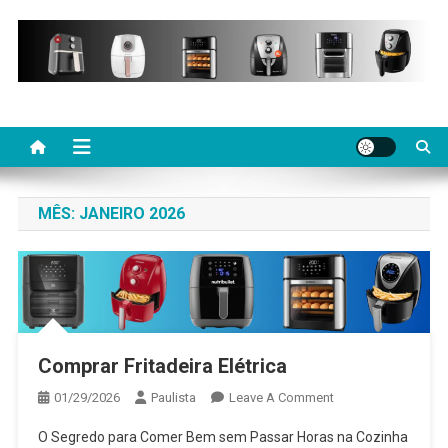
Skip
to
content
MÊS:
JANEIRO 2026
Comprar Fritadeira Elétrica
On
01/29/2026
Paulista
Leave A Comment
Comprar
O Segredo para Comer Bem sem Passar Horas na Cozinha
Fritadeira